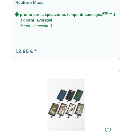
Realtree Max5
(DE)
pronto per la spedizione, tempo di consegna
** 1-
3 giorni lavorativi
Scorte rimanenti: 1
Prezzo normale:
12,95 €