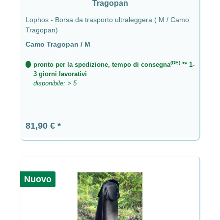
Tragopan
Lophos - Borsa da trasporto ultraleggera ( M / Camo
Tragopan)
Camo Tragopan / M
(DE)
pronto per la spedizione, tempo di consegna
** 1-
3 giorni lavorativi
disponibile: > 5
Prezzo normale:
81,90 €
Nuovo