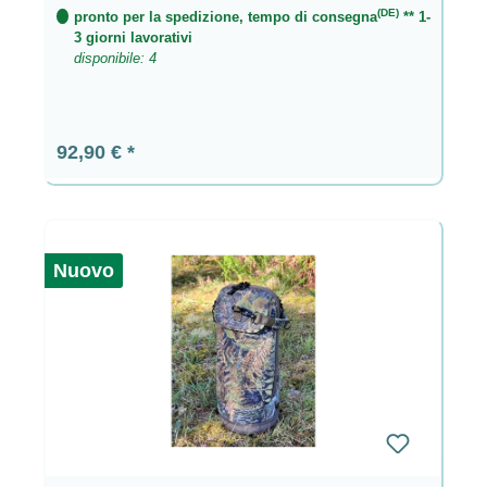
(DE)
pronto per la spedizione, tempo di consegna
** 1-
3 giorni lavorativi
disponibile: 4
Prezzo normale:
92,90 €
Nuovo