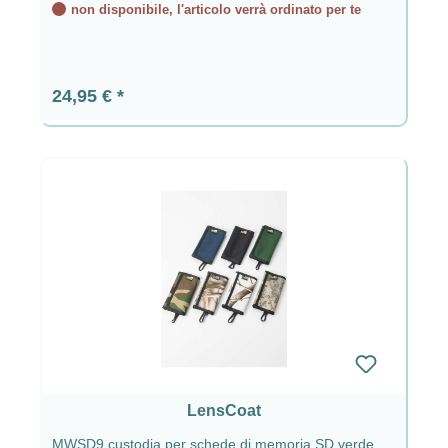
non disponibile, l'articolo verrà ordinato per te
Prezzo normale:
24,95 €
LensCoat
MWSD9 custodia per schede di memoria SD verde