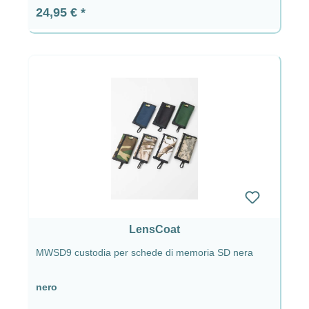
Prezzo normale:
24,95 €
LensCoat
MWSD9 custodia per schede di memoria SD nera
nero