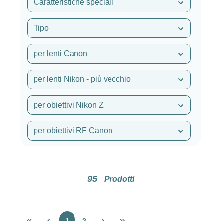
Caratteristiche speciali
Tipo
per lenti Canon
per lenti Nikon - più vecchio
per obiettivi Nikon Z
per obiettivi RF Canon
95
Prodotti
Pagina
Pagina
1
2