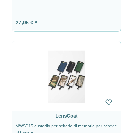
Prezzo normale:
27,95 €
LensCoat
MWSD15 custodia per schede di memoria per schede
SD verde