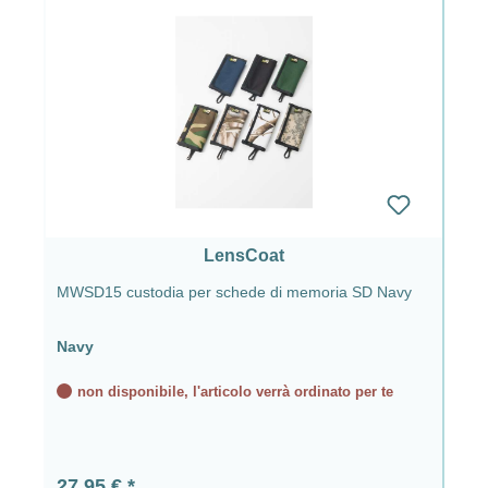
LensCoat
MWSD15 custodia per schede di memoria SD Navy
Navy
non disponibile, l'articolo verrà ordinato per te
Prezzo normale:
27,95 €