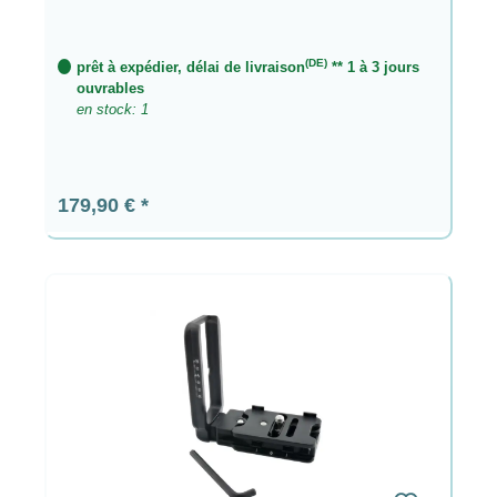
(DE)
prêt à expédier, délai de livraison
** 1 à 3 jours
ouvrables
en stock: 1
Prix régulier :
179,90 €