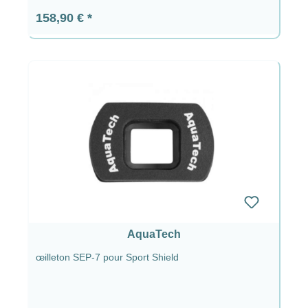
Prix régulier :
158,90 €
AquaTech
œilleton SEP-7 pour Sport Shield