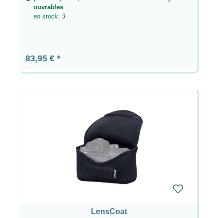
ouvrables
en stock: 3
Prix régulier :
83,95 €
LensCoat