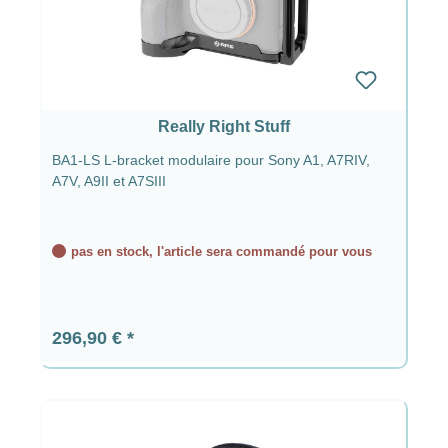
Really Right Stuff
BA1-LS L-bracket modulaire pour Sony A1, A7RIV,
A7V, A9II et A7SIII
pas en stock, l'article sera commandé pour vous
Prix régulier :
296,90 €