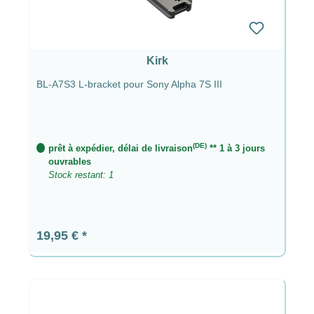
Kirk
BL-A7S3 L-bracket pour Sony Alpha 7S III
(DE)
prêt à expédier, délai de livraison
** 1 à 3 jours
ouvrables
Stock restant: 1
Prix régulier :
19,95 €