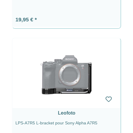
Prix régulier :
19,95 €
Leofoto
LPS-A7R5 L-bracket pour Sony Alpha A7R5