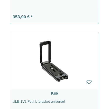
Prix régulier :
353,90 €
Kirk
ULB-1V2 Petit L-bracket universel