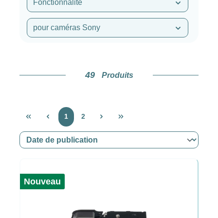
Fonctionnalité
pour caméras Sony
49
Produits
Page
Page
1
2
Nouveau