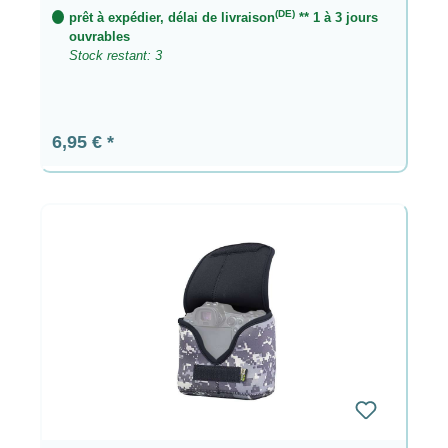
(DE)
prêt à expédier, délai de livraison
** 1 à 3 jours
ouvrables
Stock restant: 3
Prix régulier :
6,95 €