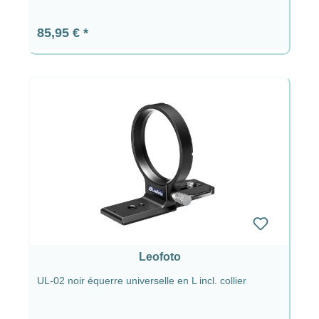
Prix régulier :
85,95 €
Leofoto
UL-02 noir équerre universelle en L incl. collier