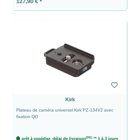
Prix régulier :
127,90 €
Kirk
Plateau de caméra universel Kirk PZ-134V2 avec
fixation QD
(DE)
prêt à expédier, délai de livraison
** 1 à 3 jours