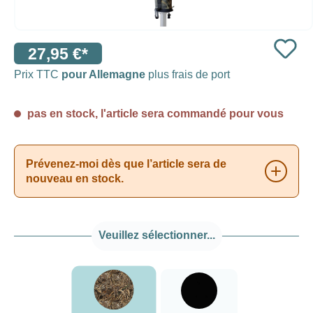
27,95 €*
Prix TTC
pour Allemagne
plus frais de port
pas en stock, l'article sera commandé pour vous
Prévenez-moi dès que l’article sera de
nouveau en stock.
Veuillez sélectionner...
###Realtree Max5###LensCoat
noir