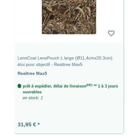
LensCoat LensPouch L large (Ø11,4cmx20,3cm)
étui pour objectif - Realtree Max5
Realtree Max5
(DE)
prêt à expédier, délai de livraison
** 1 à 3 jours
ouvrables
en stock: 1
Prix régulier :
31,95 €