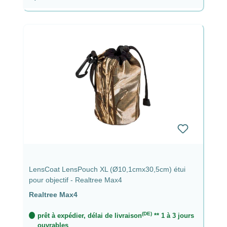
LensCoat LensPouch XL (Ø10,1cmx30,5cm) étui
pour objectif - Realtree Max4
Realtree Max4
(DE)
prêt à expédier, délai de livraison
** 1 à 3 jours
ouvrables