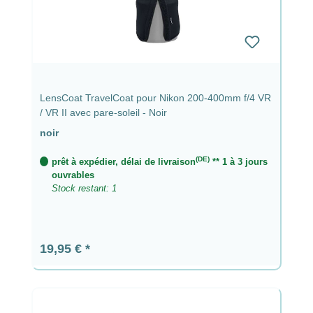
LensCoat TravelCoat pour Nikon 200-400mm f/4 VR
/ VR II avec pare-soleil - Noir
noir
(DE)
prêt à expédier, délai de livraison
** 1 à 3 jours
ouvrables
Stock restant: 1
Prix régulier :
19,95 €