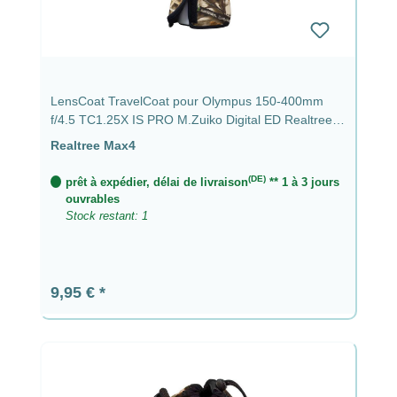
LensCoat TravelCoat pour Olympus 150-400mm
f/4.5 TC1.25X IS PRO M.Zuiko Digital ED Realtree
Max4
Realtree Max4
(DE)
prêt à expédier, délai de livraison
** 1 à 3 jours
ouvrables
Stock restant: 1
Prix régulier :
9,95 €