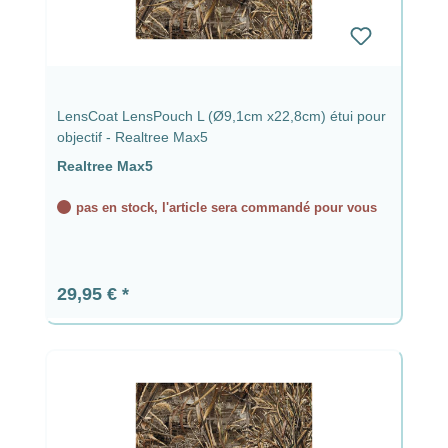
LensCoat LensPouch L (Ø9,1cm x22,8cm) étui pour
objectif - Realtree Max5
Realtree Max5
pas en stock, l'article sera commandé pour vous
Prix régulier :
29,95 €