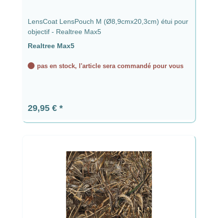
LensCoat LensPouch M (Ø8,9cmx20,3cm) étui pour
objectif - Realtree Max5
Realtree Max5
pas en stock, l'article sera commandé pour vous
Prix régulier :
29,95 €