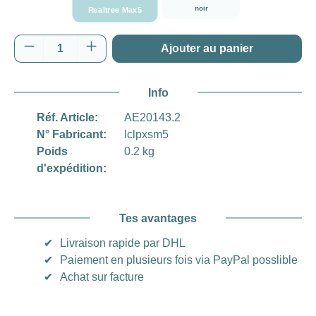
noir
Realtree Max5
Quantité de produit : Entrez la quantité souh
Ajouter au panier
Info
Réf. Article:
AE20143.2
N° Fabricant:
lclpxsm5
Poids
0.2 kg
d'expédition:
Tes avantages
✔
Livraison rapide par DHL
✔
Paiement en plusieurs fois via PayPal posslible
✔
Achat sur facture