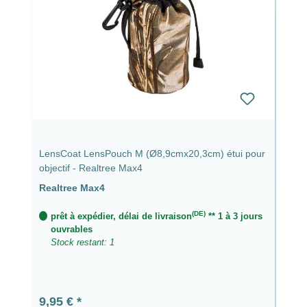
LensCoat LensPouch M (Ø8,9cmx20,3cm) étui pour
objectif - Realtree Max4
Realtree Max4
(DE)
prêt à expédier, délai de livraison
** 1 à 3 jours
ouvrables
Stock restant: 1
Prix régulier :
9,95 €