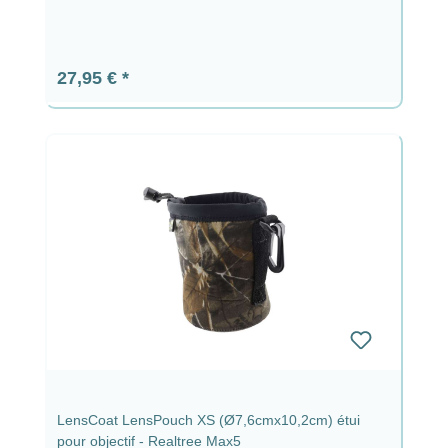
Prix régulier :
27,95 €
LensCoat LensPouch XS (Ø7,6cmx10,2cm) étui
pour objectif - Realtree Max5