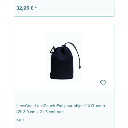
Prix régulier :
32,95 €
LensCoat LensPouch Étui pour objectif XXL court
(Ø13,9 cm x 21,6 cm) noir
noir