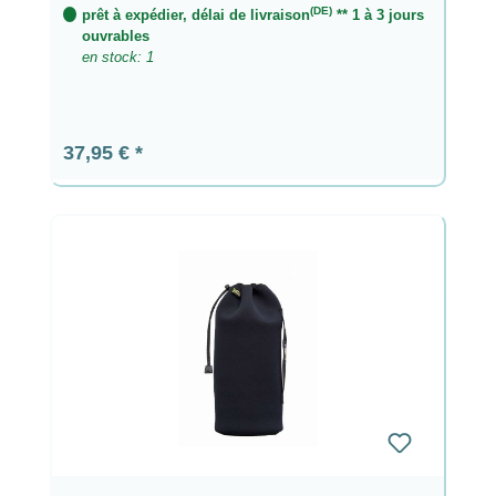
(DE)
prêt à expédier, délai de livraison
** 1 à 3 jours
ouvrables
en stock: 1
Prix régulier :
37,95 €