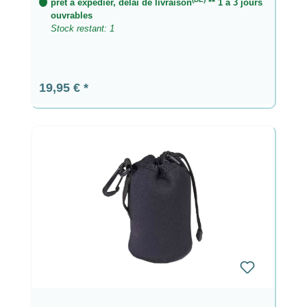
prêt à expédier, délai de livraison
** 1 à 3 jours
ouvrables
Stock restant: 1
Prix régulier :
19,95 €