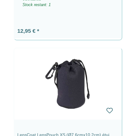
Stock restant: 1
Prix régulier :
12,95 €
LensCoat LensPouch XS (Ø7,6cmx10,2cm) étui