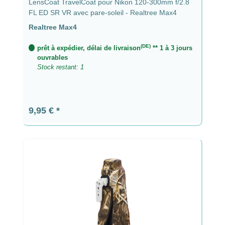
LensCoat TravelCoat pour Nikon 120-300mm f/2.8
FL ED SR VR avec pare-soleil - Realtree Max4
Realtree Max4
(DE)
prêt à expédier, délai de livraison
** 1 à 3 jours
ouvrables
Stock restant: 1
Prix régulier :
9,95 €