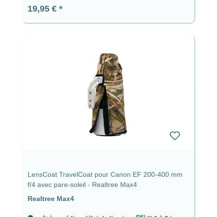
Prix régulier :
19,95 €
LensCoat TravelCoat pour Canon EF 200-400 mm
f/4 avec pare-soleil - Realtree Max4
Realtree Max4
(DE)