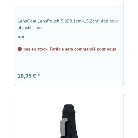
LensCoat LensPouch S (Ø8,1cmx15,2cm) étui pour
objectif - noir
noir
pas en stock, l'article sera commandé pour vous
Prix régulier :
18,95 €