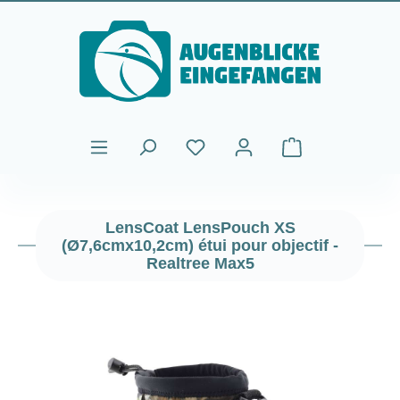
Passer au contenu principal
Le panier contient
LensCoat LensPouch XS
(Ø7,6cmx10,2cm) étui pour objectif -
Realtree Max5