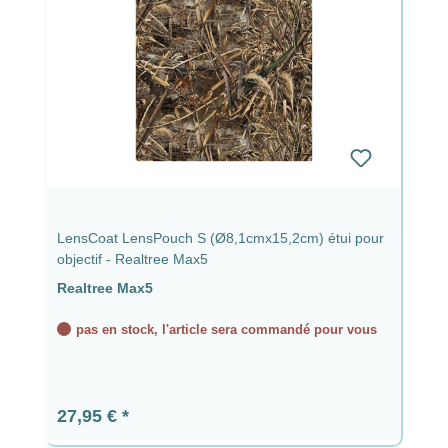
LensCoat LensPouch S (Ø8,1cmx15,2cm) étui pour
objectif - Realtree Max5
Realtree Max5
pas en stock, l'article sera commandé pour vous
Prix régulier :
27,95 €