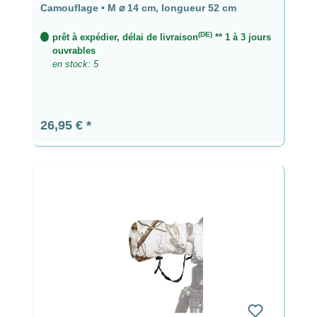
⌀ 14 cm, longueur 52 cm
Camouflage
•
M ⌀ 14 cm, longueur 52 cm
(DE)
prêt à expédier, délai de livraison
** 1 à 3 jours
ouvrables
en stock: 5
Prix régulier :
26,95 €