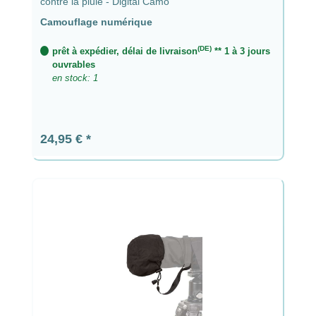
contre la pluie - Digital Camo
Camouflage numérique
(DE)
prêt à expédier, délai de livraison
** 1 à 3 jours
ouvrables
en stock: 1
Prix régulier :
24,95 €