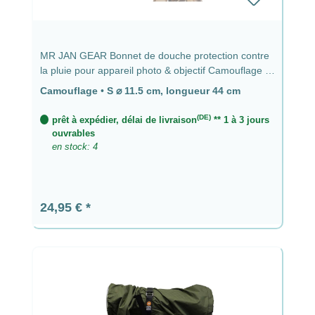
MR JAN GEAR Bonnet de douche protection contre
la pluie pour appareil photo & objectif Camouflage -
⌀ 11,5 cm, longueur 44 cm
Camouflage
•
S ⌀ 11.5 cm, longueur 44 cm
(DE)
prêt à expédier, délai de livraison
** 1 à 3 jours
ouvrables
en stock: 4
Prix régulier :
24,95 €