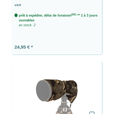
vert
(DE)
prêt à expédier, délai de livraison
** 1 à 3 jours
ouvrables
en stock: 2
Prix régulier :
24,95 €