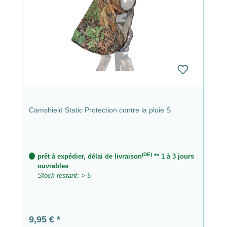
Camshield Static Protection contre la pluie S
(DE)
prêt à expédier, délai de livraison
** 1 à 3 jours
ouvrables
Stock restant: > 5
Prix régulier :
9,95 €