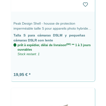
Peak Design Shell - housse de protection
imperméable taille S pour appareils photo hybrides
et petits reflex avec objectif jusqu'à 9 cm
Talla S para cámaras DSLM y pequeñas
cámaras DSLR con lente
(DE)
prêt à expédier, délai de livraison
** 1 à 3 jours
ouvrables
Stock restant: 1
Prix régulier :
19,95 €