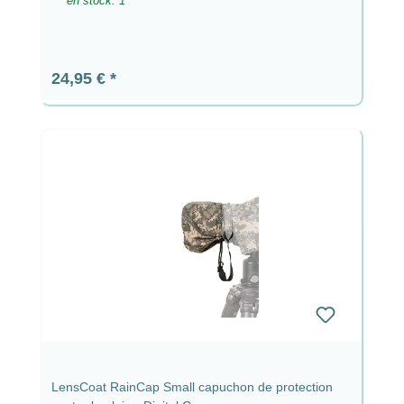
en stock: 1
Prix régulier :
24,95 €
LensCoat RainCap Small capuchon de protection