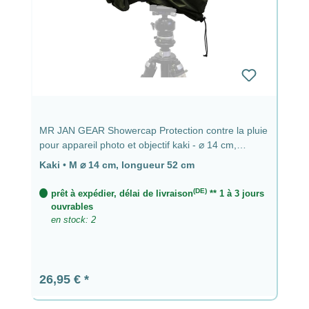
MR JAN GEAR Showercap Protection contre la pluie
pour appareil photo et objectif kaki - ⌀ 14 cm,
longueur 52 cm
Kaki
•
M ⌀ 14 cm, longueur 52 cm
(DE)
prêt à expédier, délai de livraison
** 1 à 3 jours
ouvrables
en stock: 2
Prix régulier :
26,95 €