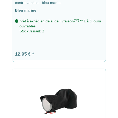
contre la pluie - bleu marine
Bleu marine
(DE)
prêt à expédier, délai de livraison
** 1 à 3 jours
ouvrables
Stock restant: 1
Prix régulier :
12,95 €