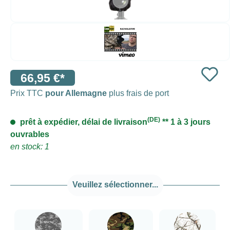
66,95 €*
Prix TTC
pour Allemagne
plus frais de port
(DE)
prêt à expédier, délai de livraison
** 1 à 3 jours
ouvrables
en stock: 1
Veuillez sélectionner...
###Camouflage numérique###LensCoat
###Camouflage vert forêt###LensCoat
###Realtree AP