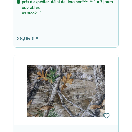
(DE)
prêt à expédier, délai de livraison
** 1 à 3 jours
ouvrables
en stock: 1
Prix régulier :
28,95 €