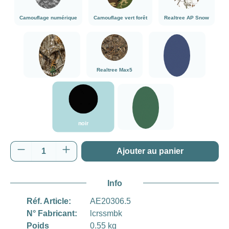
Camouflage numérique
Camouflage vert forêt
Realtree AP Snow
###Realtree Edge###LensCoat
###Realtree Max5###LensCoat
Bleu marine
Realtree Max5
Realtree Edge
Bleu marine
noir
vert
noir
vert
Quantité de produit : Entrez la quantité souh
Ajouter au panier
Info
Réf. Article:
AE20306.5
N° Fabricant:
lcrssmbk
Poids
0.55 kg