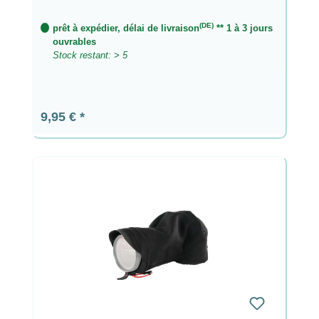
(DE)
prêt à expédier, délai de livraison
** 1 à 3 jours
ouvrables
Stock restant: > 5
Prix régulier :
9,95 €