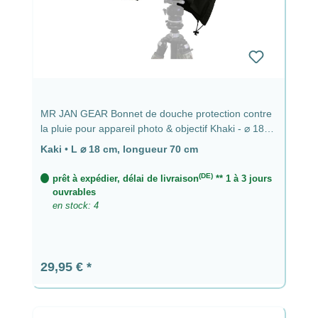
MR JAN GEAR Bonnet de douche protection contre
la pluie pour appareil photo & objectif Khaki - ⌀ 18
cm, longueur 70 cm
Kaki
•
L ⌀ 18 cm, longueur 70 cm
(DE)
prêt à expédier, délai de livraison
** 1 à 3 jours
ouvrables
en stock: 4
Prix régulier :
29,95 €