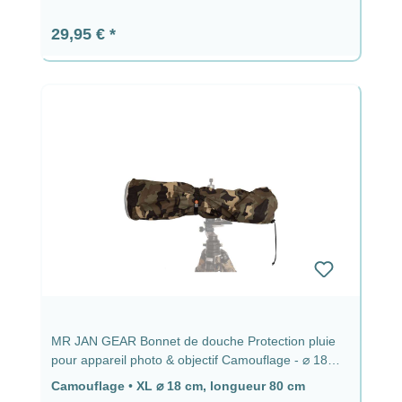
Prix régulier :
29,95 €
MR JAN GEAR Bonnet de douche Protection pluie
pour appareil photo & objectif Camouflage - ⌀ 18
cm, longueur 80 cm
Camouflage
•
XL ⌀ 18 cm, longueur 80 cm