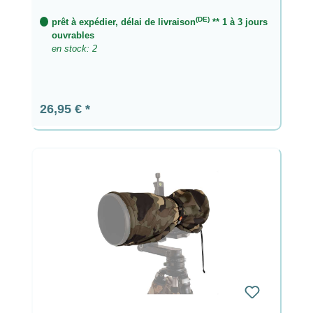
(DE)
prêt à expédier, délai de livraison
** 1 à 3 jours
ouvrables
en stock: 2
Prix régulier :
26,95 €