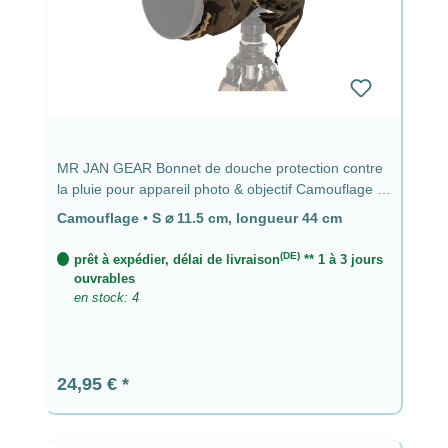
MR JAN GEAR Bonnet de douche protection contre
la pluie pour appareil photo & objectif Camouflage -
⌀ 11,5 cm, longueur 44 cm
Camouflage
•
S ⌀ 11.5 cm, longueur 44 cm
(DE)
prêt à expédier, délai de livraison
** 1 à 3 jours
ouvrables
en stock: 4
Prix régulier :
24,95 €