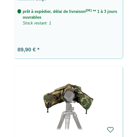
(DE)
prêt à expédier, délai de livraison
** 1 à 3 jours
ouvrables
Stock restant: 1
Prix régulier :
89,90 €