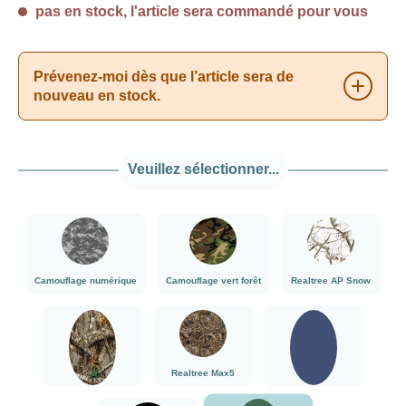
pas en stock, l'article sera commandé pour vous
Prévenez-moi dès que l’article sera de
nouveau en stock.
Veuillez sélectionner...
###Camouflage numérique###LensCoat
###Camouflage vert forêt###LensCoat
###Realtree AP
Camouflage numérique
Camouflage vert forêt
Realtree AP Snow
###Realtree Edge###LensCoat
###Realtree Max5###LensCoat
Bleu marine
Realtree Max5
Realtree Edge
Bleu marine