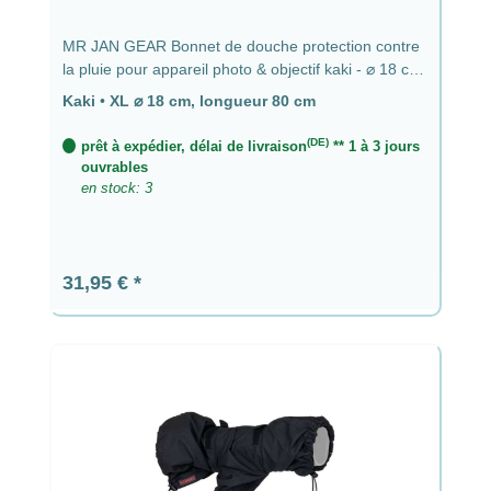
MR JAN GEAR Bonnet de douche protection contre
la pluie pour appareil photo & objectif kaki - ⌀ 18 cm,
longueur 80 cm
Kaki
•
XL ⌀ 18 cm, longueur 80 cm
(DE)
prêt à expédier, délai de livraison
** 1 à 3 jours
ouvrables
en stock: 3
Prix régulier :
31,95 €