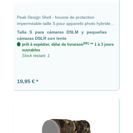
Peak Design Shell - housse de protection
imperméable taille S pour appareils photo hybrides
et petits reflex avec objectif jusqu'à 9 cm
Talla S para cámaras DSLM y pequeñas
cámaras DSLR con lente
(DE)
prêt à expédier, délai de livraison
** 1 à 3 jours
ouvrables
Stock restant: 1
Prix régulier :
19,95 €