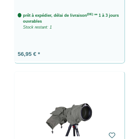
(DE)
prêt à expédier, délai de livraison
** 1 à 3 jours
ouvrables
Stock restant: 1
Prix régulier :
56,95 €