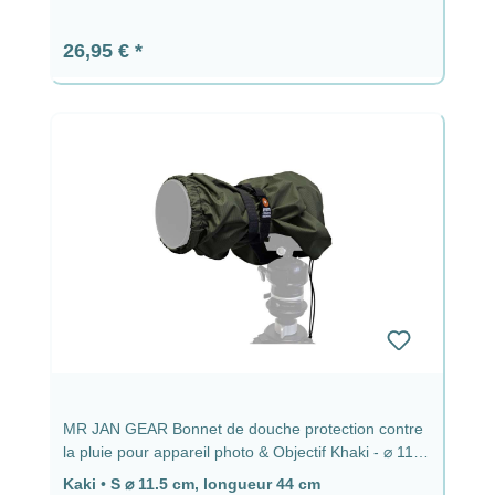
Prix régulier :
26,95 €
MR JAN GEAR Bonnet de douche protection contre
la pluie pour appareil photo & Objectif Khaki - ⌀ 11,5
cm, longueur 44 cm
Kaki
•
S ⌀ 11.5 cm, longueur 44 cm