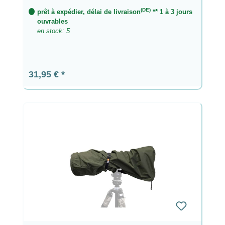
(DE)
prêt à expédier, délai de livraison
** 1 à 3 jours
ouvrables
en stock: 5
Prix régulier :
31,95 €