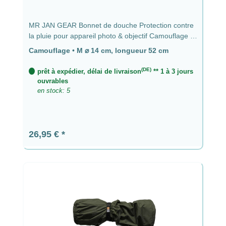
MR JAN GEAR Bonnet de douche Protection contre
la pluie pour appareil photo & objectif Camouflage -
⌀ 14 cm, longueur 52 cm
Camouflage
•
M ⌀ 14 cm, longueur 52 cm
(DE)
prêt à expédier, délai de livraison
** 1 à 3 jours
ouvrables
en stock: 5
Prix régulier :
26,95 €