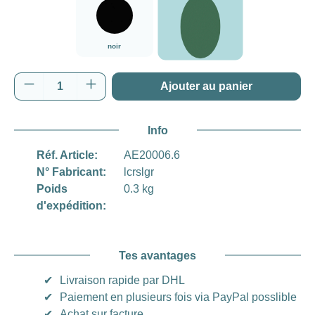
vert
noir
noir
vert
Quantité de produit : Entrez la quantité souh
Ajouter au panier
Info
Réf. Article:
AE20006.6
N° Fabricant:
lcrslgr
Poids
0.3 kg
d'expédition:
Tes avantages
✔
Livraison rapide par DHL
✔
Paiement en plusieurs fois via PayPal posslible
✔
Achat sur facture