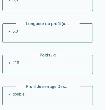
Longueur du profil (côté supérieur) / cm
5,0
Poids / g
218
Profil de serrage Design
double