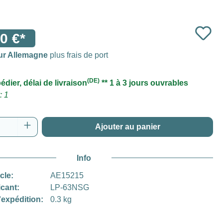
0 €*
ur Allemagne
plus frais de port
(DE)
édier, délai de livraison
** 1 à 3 jours ouvrables
: 1
 de produit : Entrez la quantité souhaitée o
Ajouter au panier
Info
icle:
AE15215
icant:
LP-63NSG
'expédition:
0.3 kg