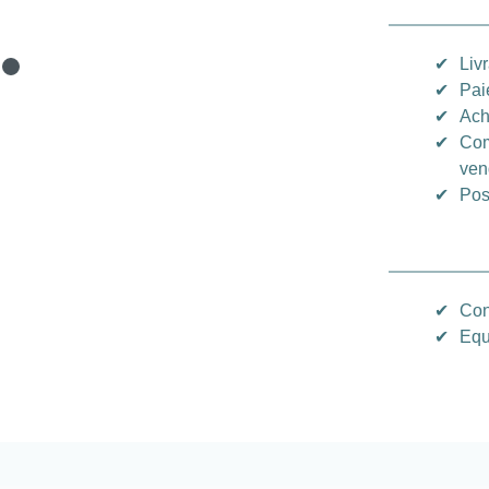
✔
Liv
✔
Pai
✔
Ach
✔
Com
ven
✔
Pos
✔
Con
✔
Equ