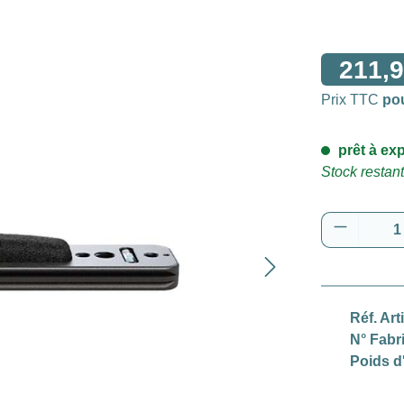
211,9
Prix TTC
po
prêt à exp
Stock restant
Quantité
Réf. Art
N° Fabr
Poids d