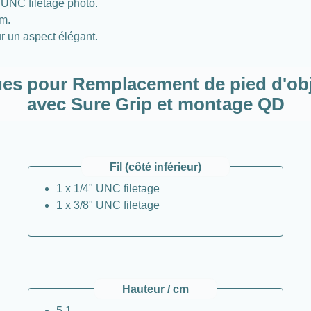
" UNC filetage photo.
cm.
r un aspect élégant.
es pour Remplacement de pied d'obj
avec Sure Grip et montage QD
Fil (côté inférieur)
1 x 1/4" UNC filetage
1 x 3/8" UNC filetage
Hauteur / cm
5,1