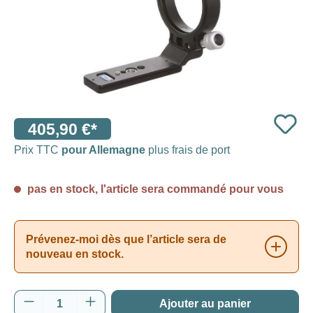
405,90 €*
Prix TTC
pour Allemagne
plus frais de port
pas en stock, l'article sera commandé pour vous
Prévenez-moi dès que l’article sera de
nouveau en stock.
Quantité de produit : Entrez la quantité souh
Ajouter au panier