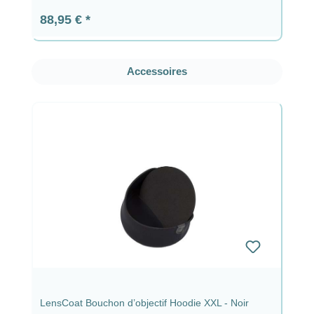
Prix régulier :
88,95 €
Ignorer la galerie de produits
Accessoires
LensCoat Bouchon d’objectif Hoodie XXL - Noir