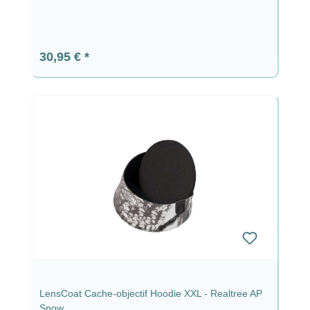
Prix régulier :
30,95 €
LensCoat Cache-objectif Hoodie XXL - Realtree AP
Snow