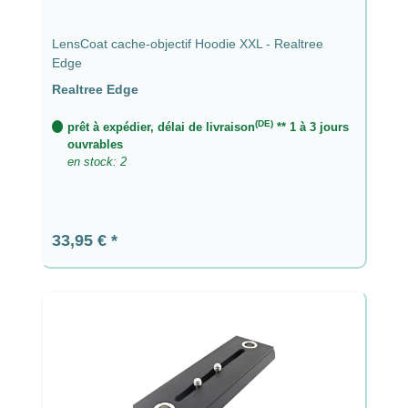
LensCoat cache-objectif Hoodie XXL - Realtree
Edge
Realtree Edge
(DE)
prêt à expédier, délai de livraison
** 1 à 3 jours
ouvrables
en stock: 2
Prix régulier :
33,95 €