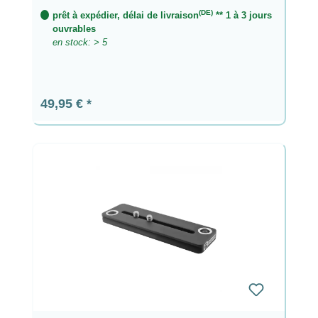
(DE)
prêt à expédier, délai de livraison
** 1 à 3 jours
ouvrables
en stock: > 5
Prix régulier :
49,95 €