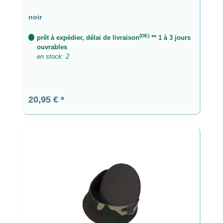
noir
(DE)
prêt à expédier, délai de livraison
** 1 à 3 jours
ouvrables
en stock: 2
Prix régulier :
20,95 €