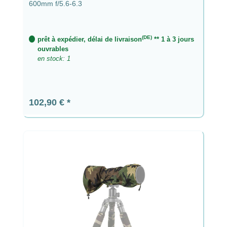
600mm f/5.6-6.3
(DE)
prêt à expédier, délai de livraison
** 1 à 3 jours
ouvrables
en stock: 1
Prix régulier :
102,90 €