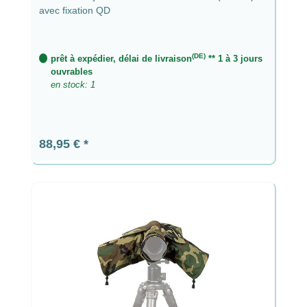
avec fixation QD
(DE)
prêt à expédier, délai de livraison
** 1 à 3 jours
ouvrables
en stock: 1
Prix régulier :
88,95 €