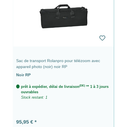
Sac de transport Rolanpro pour télézoom avec
appareil photo (noir) noir RP
Noir RP
(DE)
prêt à expédier, délai de livraison
** 1 à 3 jours
ouvrables
Stock restant: 1
Prix régulier :
95,95 €