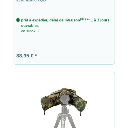
(DE)
prêt à expédier, délai de livraison
** 1 à 3 jours
ouvrables
en stock: 1
Prix régulier :
88,95 €