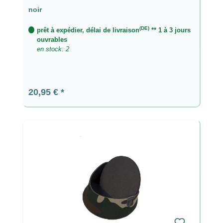
noir
(DE)
prêt à expédier, délai de livraison
** 1 à 3 jours
ouvrables
en stock: 2
Prix régulier :
20,95 €