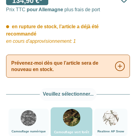
134,90 €*
Prix TTC
pour Allemagne
plus frais de port
en rupture de stock, l’article a déjà été
recommandé
en cours d'approvisionnement: 1
Prévenez-moi dès que l’article sera de
nouveau en stock.
Veuillez sélectionner...
###Camouflage vert forêt###LensCoat
###Camouflage numérique###LensCoat
###Realtree AP
Camouflage numérique
Realtree AP Snow
Camouflage vert forêt