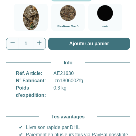
###Realtree Edge###LensCoat
###Realtree Max5###LensCoat
noir
Realtree Max5
noir
Realtree Edge
Quantité de produit : Entrez la quantité souh
Ajouter au panier
Info
Réf. Article:
AE21630
N° Fabricant:
lcn180600Zfg
Poids
0.3 kg
d'expédition:
Tes avantages
✔
Livraison rapide par DHL
✔
Paiement en plusieurs fois via PayPal posslible