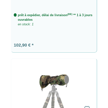
(DE)
prêt à expédier, délai de livraison
** 1 à 3 jours
ouvrables
en stock: 1
Prix régulier :
102,90 €