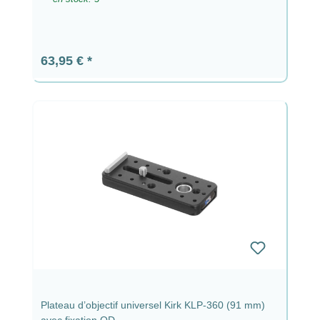
Prix régulier :
63,95 €
Plateau d’objectif universel Kirk KLP-360 (91 mm)
avec fixation QD