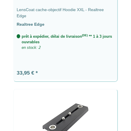
LensCoat cache-objectif Hoodie XXL - Realtree
Edge
Realtree Edge
(DE)
prêt à expédier, délai de livraison
** 1 à 3 jours
ouvrables
en stock: 2
Prix régulier :
33,95 €