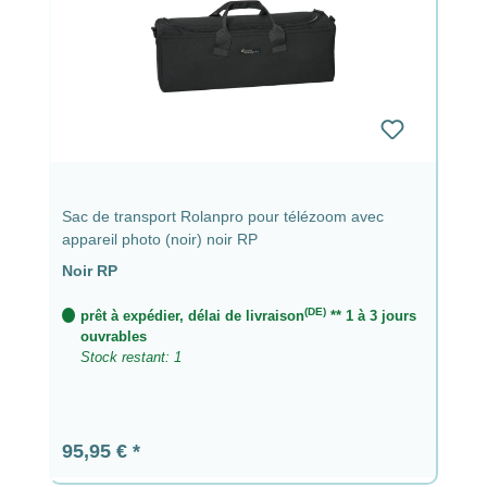
Sac de transport Rolanpro pour télézoom avec
appareil photo (noir) noir RP
Noir RP
(DE)
prêt à expédier, délai de livraison
** 1 à 3 jours
ouvrables
Stock restant: 1
Prix régulier :
95,95 €