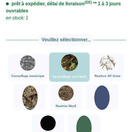
(DE)
prêt à expédier, délai de livraison
** 1 à 3 jours
ouvrables
en stock: 1
Veuillez sélectionner...
###Camouflage vert forêt###LensCoat
###Camouflage numérique###LensCoat
###Realtree AP
Camouflage numérique
Realtree AP Snow
Camouflage vert forêt
###Realtree Edge###LensCoat
###Realtree Max5###LensCoat
Bleu marine
Realtree Max5
Realtree Edge
Bleu marine
noir
vert