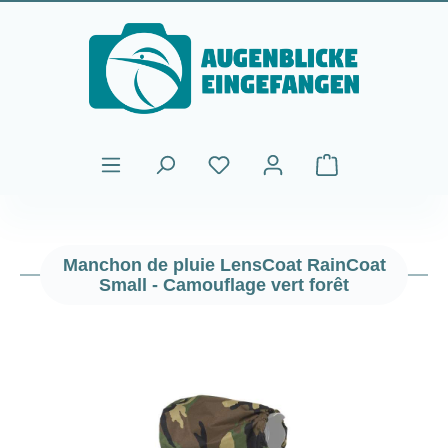
Passer au contenu principal
Le panier contient
Manchon de pluie LensCoat RainCoat
Small - Camouflage vert forêt