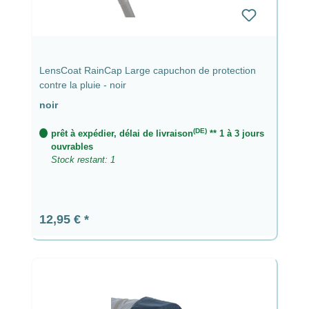
LensCoat RainCap Large capuchon de protection
contre la pluie - noir
noir
(DE)
prêt à expédier, délai de livraison
** 1 à 3 jours
ouvrables
Stock restant: 1
Prix régulier :
12,95 €