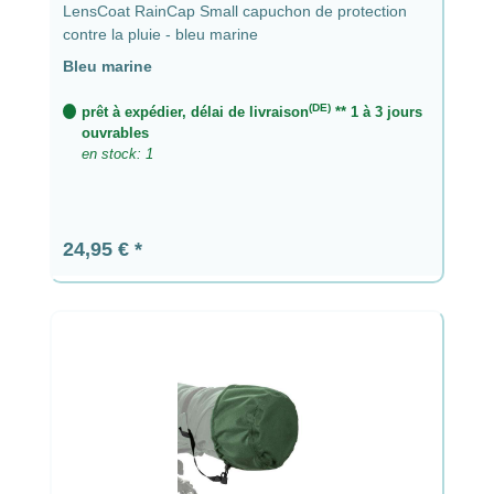
LensCoat RainCap Small capuchon de protection
contre la pluie - bleu marine
Bleu marine
(DE)
prêt à expédier, délai de livraison
** 1 à 3 jours
ouvrables
en stock: 1
Prix régulier :
24,95 €