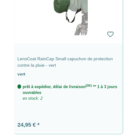
LensCoat RainCap Small capuchon de protection
contre la pluie - vert
vert
(DE)
prêt à expédier, délai de livraison
** 1 à 3 jours
ouvrables
en stock: 2
Prix régulier :
24,95 €