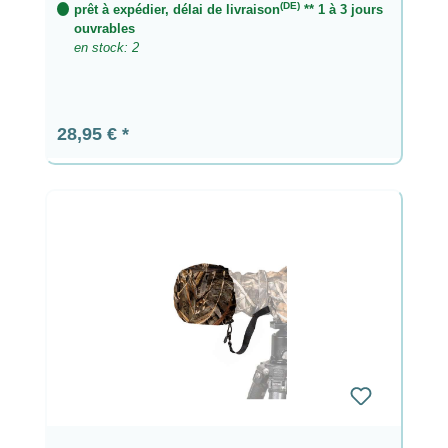
(DE)
prêt à expédier, délai de livraison
** 1 à 3 jours
ouvrables
en stock: 2
Prix régulier :
28,95 €