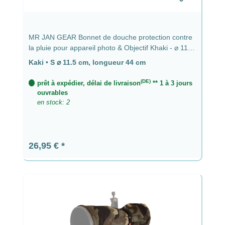
MR JAN GEAR Bonnet de douche protection contre
la pluie pour appareil photo & Objectif Khaki - ⌀ 11,5
cm, longueur 44 cm
Kaki
•
S ⌀ 11.5 cm, longueur 44 cm
(DE)
prêt à expédier, délai de livraison
** 1 à 3 jours
ouvrables
en stock: 2
Prix régulier :
26,95 €