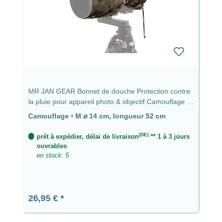
MR JAN GEAR Bonnet de douche Protection contre
la pluie pour appareil photo & objectif Camouflage -
⌀ 14 cm, longueur 52 cm
Camouflage
•
M ⌀ 14 cm, longueur 52 cm
(DE)
prêt à expédier, délai de livraison
** 1 à 3 jours
ouvrables
en stock: 5
Prix régulier :
26,95 €