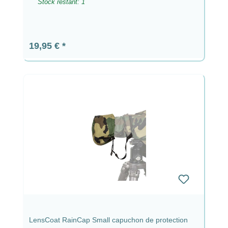
Stock restant: 1
Prix régulier :
19,95 €
LensCoat RainCap Small capuchon de protection