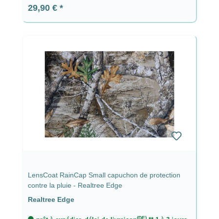
Prix régulier :
29,90 €
LensCoat RainCap Small capuchon de protection
contre la pluie - Realtree Edge
Realtree Edge
(DE)