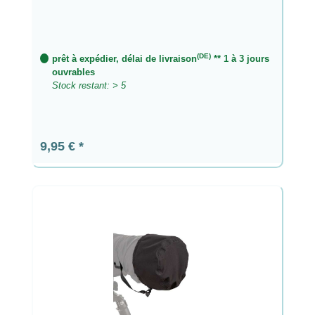
(DE)
prêt à expédier, délai de livraison
** 1 à 3 jours
ouvrables
Stock restant: > 5
Prix régulier :
9,95 €