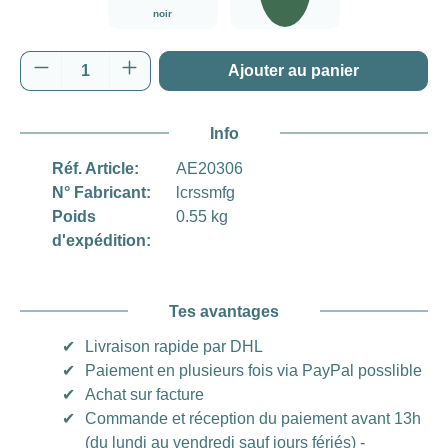
noir
vert
Quantité de produit : Entrez la quantité souh
Ajouter au panier
Info
Réf. Article:
AE20306
N° Fabricant:
lcrssmfg
Poids
0.55 kg
d'expédition:
Tes avantages
✔
Livraison rapide par DHL
✔
Paiement en plusieurs fois via PayPal posslible
✔
Achat sur facture
✔
Commande et réception du paiement avant 13h
(du lundi au vendredi sauf jours fériés) -