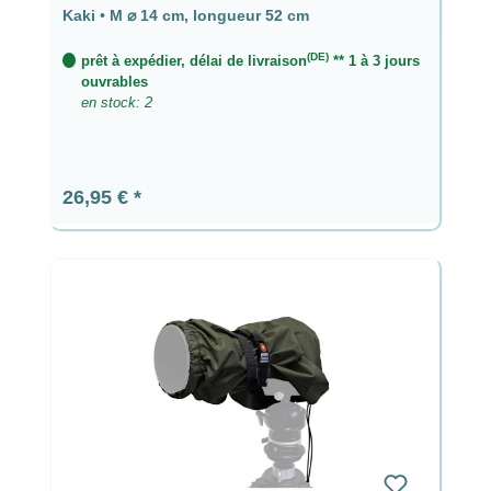
longueur 52 cm
Kaki
•
M ⌀ 14 cm, longueur 52 cm
(DE)
prêt à expédier, délai de livraison
** 1 à 3 jours
ouvrables
en stock: 2
Prix régulier :
26,95 €